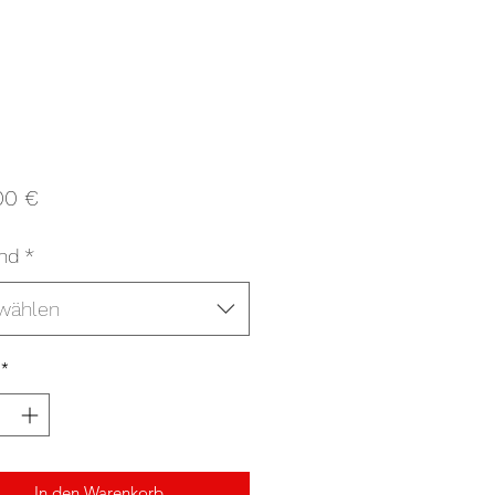
Preis
00 €
nd
*
wählen
*
In den Warenkorb