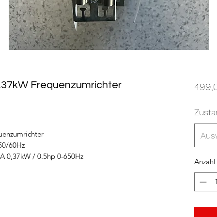
,37kW Frequenzumrichter
499,
Zusta
enzumrichter
Aus
50/60Hz
A 0,37kW / 0.5hp 0-650Hz
Anzahl