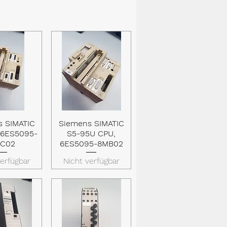
s SIMATIC
Siemens SIMATIC
lansicht
Schnellansicht
 6ES5095-
S5-95U CPU,
C02
6ES5095-8MB02
verfügbar
Nicht verfügbar