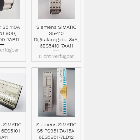
C S5 110A
Siemens SIMATIC
lansicht
Schnellansicht
PU 900,
S5-110
00-7AB11
Digitalausgabe 8xA,
6ES5410-7AA11
verfügbar
Nicht verfügbar
s SIMATIC
Siemens SIMATIC
lansicht
Schnellansicht
, 6ES5101-
S5 PS951 7A/15A,
UA11
6ES5951-7LD12