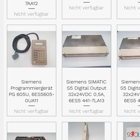
7AA12
Nicht verfügbar
Nicht 
Nicht verfügbar
Siemens
Siemens SIMATIC
Siemen
Schnellansicht
Schnellansicht
Schnel
Programmiergerät
S5 Digital Output
S5 Digi
PG 605U, 6ES5605-
32x24VDC 0,5A,
32x24V
0UA11
6ES5 441-7LA13
6ES5 4
Nicht verfügbar
Nicht verfügbar
Nicht 