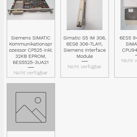
Siemens SIMATIC
Simatic S5 IM 306,
6ES5 9
Schnellansicht
Schnellansicht
Schnel
Kommunikationspr
6ES6 306-7LA11,
SIMA
ozessor CP525 inkl.
Siemens Interface
CPU94
32KB EPROM,
Module
Nicht 
6ES5525-3UA21
Nicht verfügbar
Nicht verfügbar