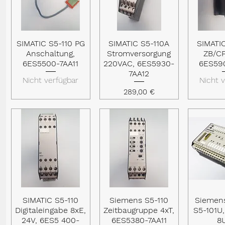
SIMATIC S5-110 PG
SIMATIC S5-110A
SIMATI
Schnellansicht
Schnellansicht
Schnel
Anschaltung,
Stromversorgung
ZB/C
6ES5500-7AA11
220VAC, 6ES5930-
6ES59
7AA12
Nicht verfügbar
Nicht 
Preis
289,00 €
SIMATIC S5-110
Siemens S5-110
Siemen
Schnellansicht
Schnellansicht
Schnel
Digitaleingabe 8xE,
Zeitbaugruppe 4xT,
S5-101U
24V, 6ES5 400-
6ES5380-7AA11
8