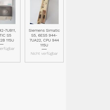
42-7UB11,
Siemens Simatic
lansicht
Schnellansicht
TIC S5
S5, 6ES5 944-
2B 115U
7UA22, CPU 944
115U
verfügbar
Nicht verfügbar