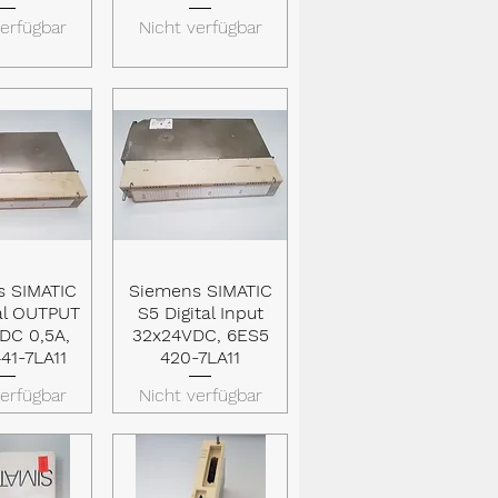
verfügbar
Nicht verfügbar
s SIMATIC
Siemens SIMATIC
lansicht
Schnellansicht
tal OUTPUT
S5 Digital Input
DC 0,5A,
32x24VDC, 6ES5
41-7LA11
420-7LA11
verfügbar
Nicht verfügbar