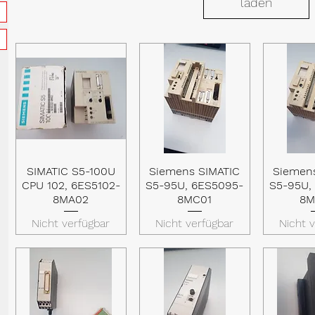
laden
SIMATIC S5-100U
Siemens SIMATIC
Siemen
Schnellansicht
Schnellansicht
Schnel
CPU 102, 6ES5102-
S5-95U, 6ES5095-
S5-95U,
8MA02
8MC01
8M
Nicht verfügbar
Nicht verfügbar
Nicht 